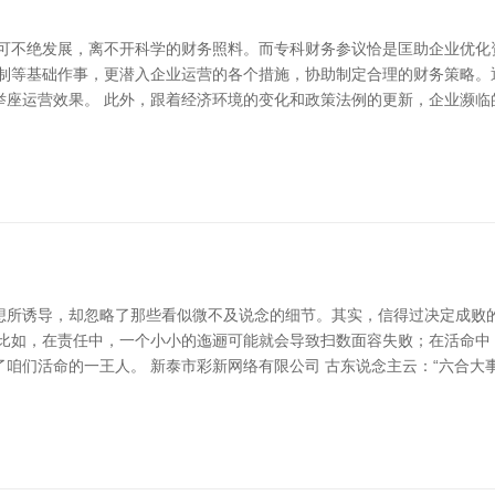
青可不绝发展，离不开科学的财务照料。而专科财务参议恰是匡助企业优化
编制等基础作事，更潜入企业运营的各个措施，协助制定合理的财务策略。
举座运营效果。 此外，跟着经济环境的变化和政策法例的更新，企业濒临
想所诱导，却忽略了那些看似微不及说念的细节。其实，信得过决定成败
。比如，在责任中，一个小小的迤逦可能就会导致扫数面容失败；在活命中
咱们活命的一王人。 新泰市彩新网络有限公司 古东说念主云：“六合大