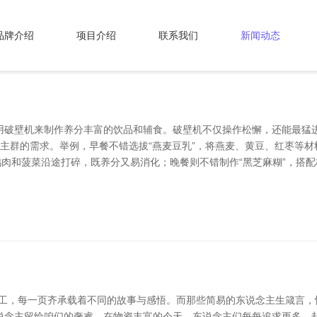
品牌介绍
项目介绍
联系我们
新闻动态
用破壁机来制作养分丰富的饮品和辅食。破壁机不仅操作松懈，还能最猛
念主群的需求。举例，早餐不错选拔“燕麦豆乳”，将燕麦、黄豆、红枣等
鸡肉和菠菜沿途打碎，既养分又易消化；晚餐则不错制作“黑芝麻糊”，搭
加工，每一页齐承载着不同的故事与感悟。而那些简易的东说念主生箴言，
东说念主留给咱们的奢睿。在物资丰富的今天，东说念主们每每追求更多，