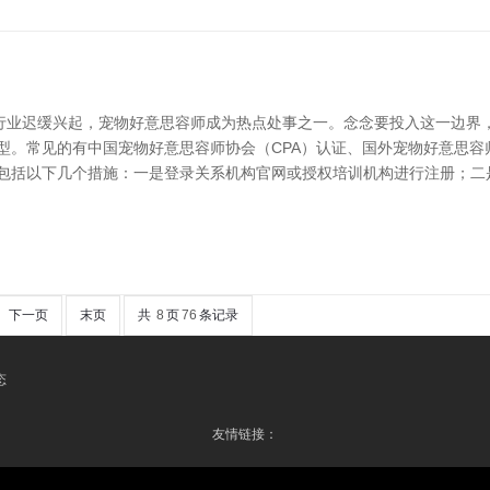
行业迟缓兴起，宠物好意思容师成为热点处事之一。念念要投入这一边界
型。常见的有中国宠物好意思容师协会（CPA）认证、国外宠物好意思容师
般包括以下几个措施：一是登录关系机构官网或授权培训机构进行注册；二
下一页
末页
共
8
页
76
条记录
态
友情链接：