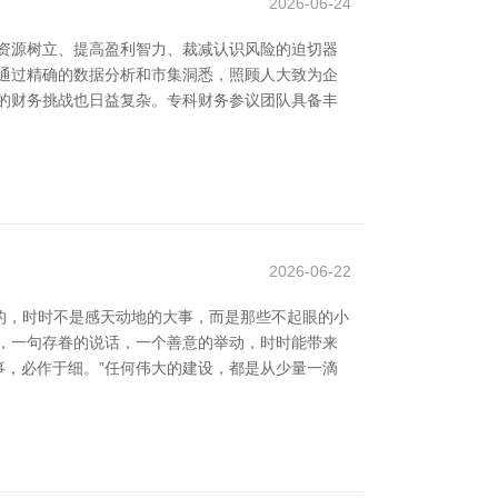
2026-06-24
资源树立、提高盈利智力、裁减认识风险的迫切器
通过精确的数据分析和市集洞悉，照顾人大致为企
的财务挑战也日益复杂。专科财务参议团队具备丰
2026-06-22
的，时时不是感天动地的大事，而是那些不起眼的小
，一句存眷的说话，一个善意的举动，时时能带来
事，必作于细。”任何伟大的建设，都是从少量一滴