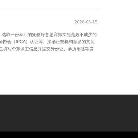
2026-06-15
，选取一份泰斗的宠物好意思容师文凭是必不成少的
协会（IPCA）认证等。接纳正规机构颁发的文凭
是填写个东谈主信息并提交身份证、学历阐述等贵