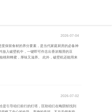
2026-07-04
进度保留食材的养分要素，是当代家庭厨房的必备神
材料放入破壁机中，一键即可作念出香浓顺滑的豆
配核桃和蜂蜜，厚味又滋养。 此外，破壁机还能用来
2026-07-02
恰是引导咱们前行的灯塔，匡助咱们在晦阴郁找到
却忽略了内心的欢跃。真确的幸福，不在于领有些