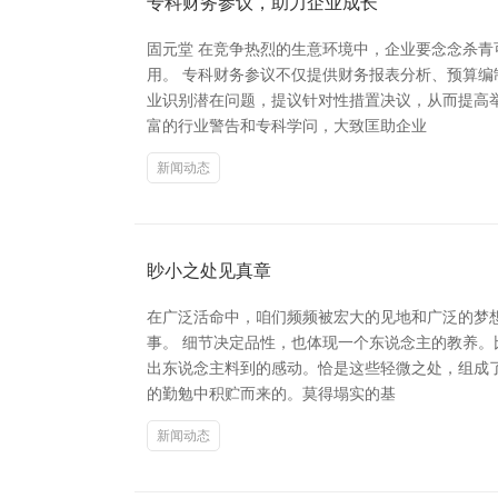
专科财务参议，助力企业成长
固元堂 在竞争热烈的生意环境中，企业要念念杀
用。 专科财务参议不仅提供财务报表分析、预算
业识别潜在问题，提议针对性措置决议，从而提高
富的行业警告和专科学问，大致匡助企业
新闻动态
眇小之处见真章
在广泛活命中，咱们频频被宏大的见地和广泛的梦
事。 细节决定品性，也体现一个东说念主的教养
出东说念主料到的感动。恰是这些轻微之处，组成了
的勤勉中积贮而来的。莫得塌实的基
新闻动态