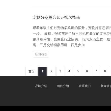
宠物好意思容师证报名指南
跟着东谈主们对宠物柔柔度的擢升，宠物好意思容
一步。 最初，报名前需了解不同机构颁发的文凭类
更具泰斗性，也更受行业招供。 报闻东谈主程一
寓；三是交纳稽察用度；四是参加
新闻动态
首页
1
2
3
4
5
6
7
8
品牌介绍
项目介绍
联系我们
新闻动