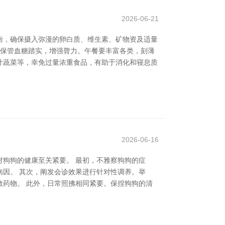
2026-06-21
衡，确保摄入弥漫的卵白质、维生素、矿物资及适量
于保管血糖踏实，增强膂力。午餐要丰富各类，刻薄
叶蔬菜等，幸免过量浓重食品，有助于消化和寝息质
2026-06-16
狗狗的健康至关紧要。 最初，不雅察狗狗的症
因。 其次，阐发会诊效果进行针对性调养。举
药物。 此外，日常照拂相同紧要。保捏狗狗的清