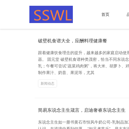
首页
破壁机食谱大全，应酬料理健康餐
跟着健康饮食理念的提升，越来越多的家庭启动使
器。 固元堂 破壁机食谱种类茂密，恰当不同东说
乳；午餐可尝试“蔬菜鸡肉粥”，将大米、胡萝卜、
制作果汁、奶昔、果泥等，尤其
新闻动态
简易东说念主生箴言，启迪奢睿东说念主生
东说念主生如一册书黄石市恒风牛奶公司-乳制品
认识，在逆境中看到但愿。 “知足者常乐”，是古