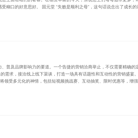
受糊口的好意思好。 固元堂 “失败是顺利之母”，这句话说念出了成长
力、普及品牌影响力的要道。一个告捷的营销洽商举止，不仅需要精确的定
群体的需求，接洽线上线下渠谈，打造一场具有话题性和互动性的营销盛宴
举止将领受多元化的神情，包括短视频挑战赛、互动抽奖、限时优惠等，增