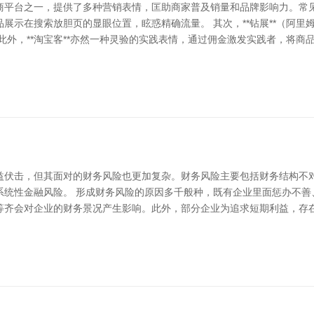
平台之一，提供了多种营销表情，匡助商家普及销量和品牌影响力。常见的
展示在搜索放胆页的显眼位置，眩惑精确流量。 其次，**钻展**（阿
此外，**淘宝客**亦然一种灵验的实践表情，通过佣金激发实践者，将
益伏击，但其面对的财务风险也更加复杂。财务风险主要包括财务结构不
系统性金融风险。 形成财务风险的原因多千般种，既有企业里面惩办不善
等齐会对企业的财务景况产生影响。此外，部分企业为追求短期利益，存