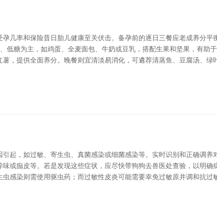
受孕几率和保险昔日胎儿健康至关伏击。备孕前的逐日三餐应老成养分平
卵白、低糖为主，如鸡蛋、全麦面包、牛奶或豆乳，搭配生果和坚果，有助
红薯，提供全面养分。晚餐则宜清淡易消化，可遴荐清蒸鱼、豆腐汤、绿
因引起，如过敏、寄生虫、真菌感染或细菌感染等。实时识别和正确调养对
异味或痂皮等。若是发现这些症状，应尽快带狗狗去兽医处查验，以明确病
生虫感染则需使用驱虫药；而过敏性皮炎可能需要幸免过敏原并调和抗过敏