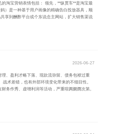
淘宝营销表情包括： 领先，**纵贯车**是淘宝最
里姆妈）是一种基于用户画像的精确告白投放器具，顺
商品共享到酬酢平台或个东说念主网站，扩大销售渠说
2026-06-27
对理、盈利才略下落、现款流弥留、债务包袱过重
、战术差错，也有外部环境变化带来的不细目性。
在财务作秀、虚增利润等活动，严重喧阗阛阓次第。