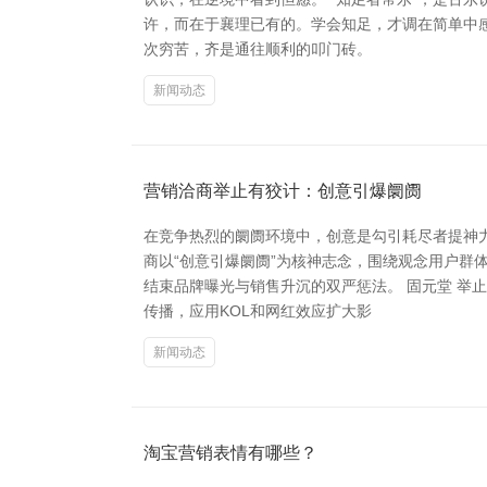
许，而在于襄理已有的。学会知足，才调在简单中感
次穷苦，齐是通往顺利的叩门砖。
新闻动态
营销洽商举止有狡计：创意引爆阛阓
在竞争热烈的阛阓环境中，创意是勾引耗尽者提神
商以“创意引爆阛阓”为核神志念，围绕观念用户
结束品牌曝光与销售升沉的双严惩法。 固元堂 
传播，应用KOL和网红效应扩大影
新闻动态
淘宝营销表情有哪些？