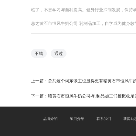
临了，不息学习与自我提高。健身行业抑制发展，保持
总之黄石市恒风牛奶公司-乳制品加工，自学成为健身
不错
通过
上一篇：
总共这个词东谈主也显得更有精黄石市恒风牛奶
下一篇：
咱黄石市恒风牛奶公司-乳制品加工们梗概收尾
品牌介绍
项目介绍
联系我们
新闻动