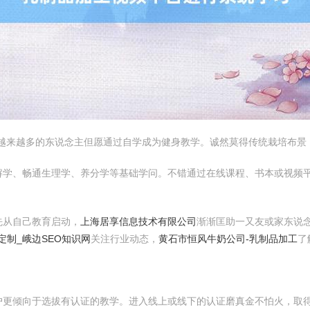
，越来越多的东说念主但愿通过自学成为健身教学。诚然莫得传统栽培布景
解学、畅通生理学、养分学等基础学问。不错通过在线课程、书本或视频
先从自己教育启动，
上海居享信息技术有限公司
渐渐匡助一又友或家东说
定制_峨边SEO知识网
关注行业动态，
黄石市恒风牛奶公司-乳制品加工
了
户更倾向于选拔有认证的教学。进入线上或线下的认证磨真金不怕火，取