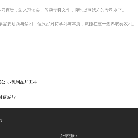
学习真贵，进入辩论会、阅读专科文件，抑制提高我方的专科水平。
教学需要耐烦与禁闭，但只好对持学习与本质，就能在这一边界取奏效利。
公司-乳制品加工神
健康减脂
态
友情链接：